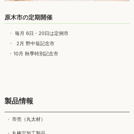
原木市の定期開催
毎月
6日・20日は定例市
2月
野中翁記念市
10月 秋季特別記念市
製品情報
市売（丸太材）
丸棒穴加工製品